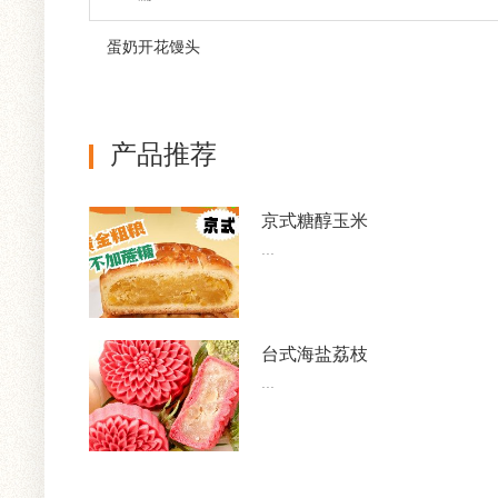
蛋奶开花馒头
产品推荐
京式糖醇玉米
...
台式海盐荔枝
...